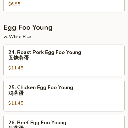
汤
$6.95
(For
2)
海
鲜
Egg Foo Young
汤
w. White Rice
24.
24. Roast Pork Egg Foo Young
Roast
叉烧蓉蛋
Pork
$11.45
Egg
Foo
Young
25.
25. Chicken Egg Foo Young
叉
Chicken
鸡蓉蛋
烧
Egg
蓉
$11.45
Foo
蛋
Young
鸡
26.
26. Beef Egg Foo Young
蓉
Beef