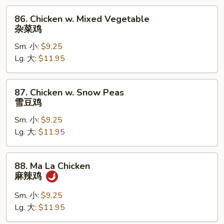
鸡
86.
86. Chicken w. Mixed Vegetable
Chicken
杂菜鸡
w.
Sm. 小:
$9.25
Mixed
Lg. 大:
$11.95
Vegetable
杂
菜
87.
87. Chicken w. Snow Peas
鸡
Chicken
雪豆鸡
w.
Sm. 小:
$9.25
Snow
Lg. 大:
$11.95
Peas
雪
豆
88.
88. Ma La Chicken
鸡
Ma
麻辣鸡
La
Chicken
Sm. 小:
$9.25
麻
Lg. 大:
$11.95
辣