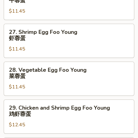
牛蓉蛋
蛋
Egg
$11.45
Foo
Young
牛
27.
27. Shrimp Egg Foo Young
蓉
Shrimp
虾蓉蛋
蛋
Egg
$11.45
Foo
Young
虾
28.
28. Vegetable Egg Foo Young
蓉
Vegetable
菜蓉蛋
蛋
Egg
$11.45
Foo
Young
菜
29.
29. Chicken and Shrimp Egg Foo Young
蓉
Chicken
鸡虾蓉蛋
蛋
and
$12.45
Shrimp
Egg