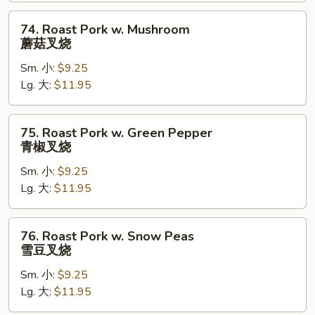
芥
兰
74.
74. Roast Pork w. Mushroom
叉
Roast
蘑菇叉烧
烧
Pork
Sm. 小:
$9.25
w.
Lg. 大:
$11.95
Mushroom
蘑
菇
75.
75. Roast Pork w. Green Pepper
叉
Roast
青椒叉烧
烧
Pork
Sm. 小:
$9.25
w.
Lg. 大:
$11.95
Green
Pepper
青
76.
76. Roast Pork w. Snow Peas
椒
Roast
雪豆叉烧
叉
Pork
烧
Sm. 小:
$9.25
w.
Lg. 大:
$11.95
Snow
Peas