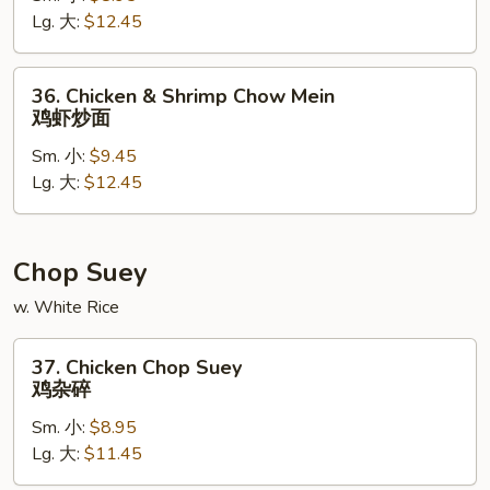
Lg. 大:
$12.45
菜
炒
面
36.
36. Chicken & Shrimp Chow Mein
Chicken
鸡虾炒面
&
Sm. 小:
$9.45
Shrimp
Lg. 大:
$12.45
Chow
Mein
鸡
虾
Chop Suey
炒
w. White Rice
面
37.
37. Chicken Chop Suey
Chicken
鸡杂碎
Chop
Sm. 小:
$8.95
Suey
Lg. 大:
$11.45
鸡
杂