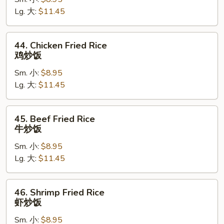
Fried
Lg. 大:
$11.45
Rice
叉
烧
44.
44. Chicken Fried Rice
炒
Chicken
鸡炒饭
饭
Fried
Sm. 小:
$8.95
Rice
Lg. 大:
$11.45
鸡
炒
饭
45.
45. Beef Fried Rice
Beef
牛炒饭
Fried
Sm. 小:
$8.95
Rice
Lg. 大:
$11.45
牛
炒
饭
46.
46. Shrimp Fried Rice
Shrimp
虾炒饭
Fried
Sm. 小:
$8.95
Rice