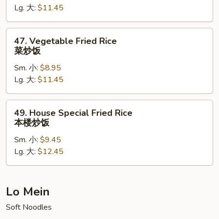
Lg. 大:
$11.45
虾
炒
饭
47.
47. Vegetable Fried Rice
Vegetable
菜炒饭
Fried
Sm. 小:
$8.95
Rice
Lg. 大:
$11.45
菜
炒
饭
49.
49. House Special Fried Rice
House
本楼炒饭
Special
Sm. 小:
$9.45
Fried
Lg. 大:
$12.45
Rice
本
楼
炒
Lo Mein
饭
Soft Noodles