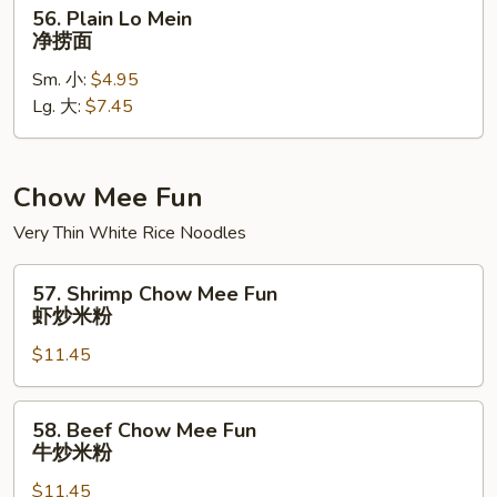
56.
56. Plain Lo Mein
捞
Plain
净捞面
面
Lo
Sm. 小:
$4.95
Mein
Lg. 大:
$7.45
净
捞
面
Chow Mee Fun
Very Thin White Rice Noodles
57.
57. Shrimp Chow Mee Fun
Shrimp
虾炒米粉
Chow
$11.45
Mee
Fun
虾
58.
58. Beef Chow Mee Fun
炒
Beef
牛炒米粉
米
Chow
粉
$11.45
Mee