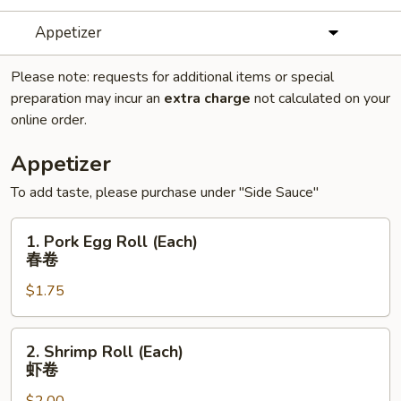
Appetizer
Please note: requests for additional items or special
preparation may incur an
extra charge
not calculated on your
online order.
Appetizer
To add taste, please purchase under "Side Sauce"
1.
1. Pork Egg Roll (Each)
Pork
春卷
Egg
$1.75
Roll
(Each)
春
2.
2. Shrimp Roll (Each)
卷
Shrimp
虾卷
Roll