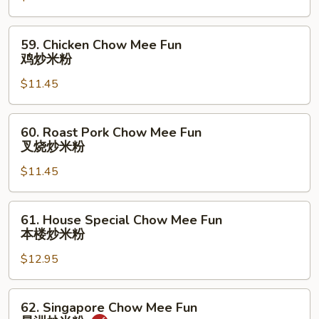
Fun
牛
59.
59. Chicken Chow Mee Fun
炒
Chicken
鸡炒米粉
米
Chow
粉
$11.45
Mee
Fun
鸡
60.
60. Roast Pork Chow Mee Fun
炒
Roast
叉烧炒米粉
米
Pork
粉
$11.45
Chow
Mee
Fun
61.
61. House Special Chow Mee Fun
叉
House
本楼炒米粉
烧
Special
炒
$12.95
Chow
米
Mee
粉
Fun
62.
62. Singapore Chow Mee Fun
本
Singapore