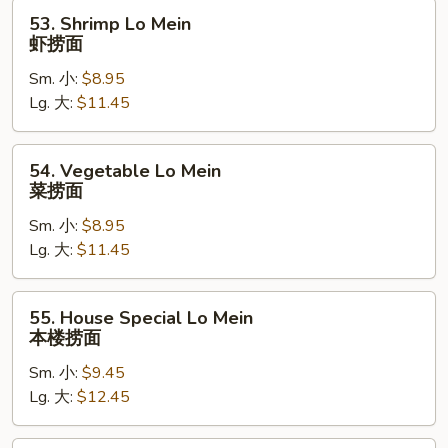
面
53.
53. Shrimp Lo Mein
Shrimp
虾捞面
Lo
Sm. 小:
$8.95
Mein
Lg. 大:
$11.45
虾
捞
面
54.
54. Vegetable Lo Mein
Vegetable
菜捞面
Lo
Sm. 小:
$8.95
Mein
Lg. 大:
$11.45
菜
捞
面
55.
55. House Special Lo Mein
House
本楼捞面
Special
Sm. 小:
$9.45
Lo
Lg. 大:
$12.45
Mein
本
楼