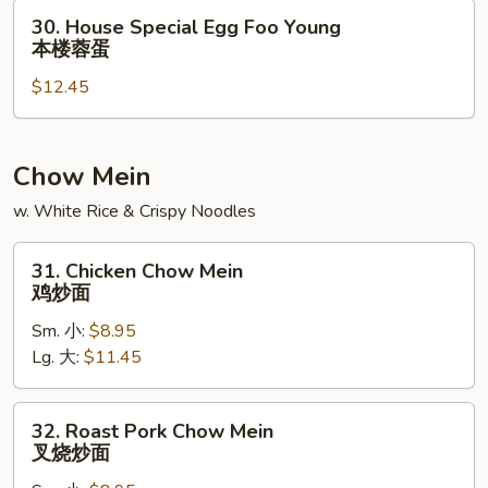
Foo
30.
30. House Special Egg Foo Young
Young
House
本楼蓉蛋
鸡
Special
虾
$12.45
Egg
蓉
Foo
蛋
Young
本
Chow Mein
楼
w. White Rice & Crispy Noodles
蓉
蛋
31.
31. Chicken Chow Mein
Chicken
鸡炒面
Chow
Sm. 小:
$8.95
Mein
Lg. 大:
$11.45
鸡
炒
面
32.
32. Roast Pork Chow Mein
Roast
叉烧炒面
Pork