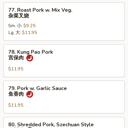
雪
77.
77. Roast Pork w. Mix Veg.
豆
Roast
杂菜叉烧
叉
Pork
烧
Sm. 小:
$9.25
w.
Lg. 大:
$11.95
Mix
Veg.
杂
78.
78. Kung Pao Pork
菜
Kung
宫保肉
叉
Pao
烧
Pork
$11.95
宫
保
79.
79. Pork w. Garlic Sauce
肉
Pork
鱼香肉
w.
Garlic
$11.95
Sauce
鱼
80.
80. Shredded Pork, Szechuan Style
香
Shredded