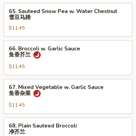
菜
65.
65. Sauteed Snow Pea w. Water Chestnut
Sauteed
雪豆马蹄
Snow
$11.45
Pea
w.
Water
66.
66. Broccoli w. Garlic Sauce
Chestnut
Broccoli
鱼香芥兰
雪
w.
豆
Garlic
$11.45
马
Sauce
蹄
鱼
67.
67. Mixed Vegetable w. Garlic Sauce
香
Mixed
鱼香杂菜
芥
Vegetable
兰
w.
$11.45
Garlic
Sauce
68.
68. Plain Sauteed Broccoli
鱼
Plain
净芥兰
香
Sauteed