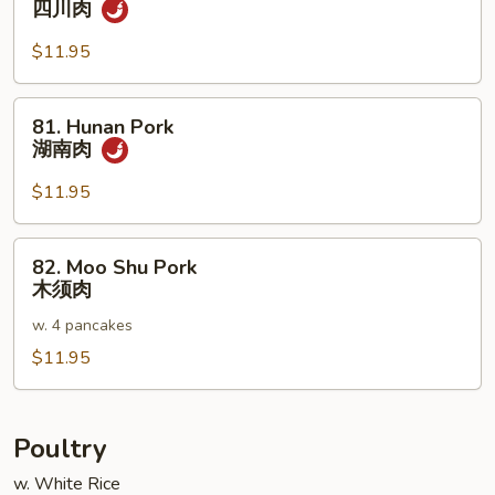
四川肉
肉
Pork,
Szechuan
$11.95
Style
四
81.
81. Hunan Pork
川
Hunan
湖南肉
肉
Pork
湖
$11.95
南
肉
82.
82. Moo Shu Pork
Moo
木须肉
Shu
w. 4 pancakes
Pork
木
$11.95
须
肉
Poultry
w. White Rice