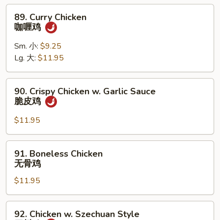
鸡
89.
89. Curry Chicken
Curry
咖喱鸡
Chicken
咖
Sm. 小:
$9.25
喱
Lg. 大:
$11.95
鸡
90.
90. Crispy Chicken w. Garlic Sauce
Crispy
脆皮鸡
Chicken
w.
$11.95
Garlic
Sauce
91.
91. Boneless Chicken
脆
Boneless
无骨鸡
皮
Chicken
鸡
$11.95
无
骨
鸡
92.
92. Chicken w. Szechuan Style
Chicken