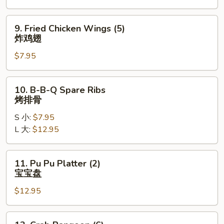
牛
串
9.
9. Fried Chicken Wings (5)
Fried
炸鸡翅
Chicken
$7.95
Wings
(5)
炸
10.
10. B-B-Q Spare Ribs
鸡
B-
烤排骨
翅
B-
S 小:
$7.95
Q
L 大:
$12.95
Spare
Ribs
烤
11.
11. Pu Pu Platter (2)
排
Pu
宝宝盘
骨
Pu
$12.95
Platter
(2)
宝
12.