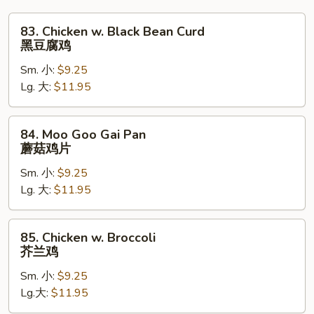
83.
83. Chicken w. Black Bean Curd
Chicken
黑豆腐鸡
w.
Sm. 小:
$9.25
Black
Lg. 大:
$11.95
Bean
Curd
黑
84.
84. Moo Goo Gai Pan
豆
Moo
蘑菇鸡片
腐
Goo
鸡
Sm. 小:
$9.25
Gai
Lg. 大:
$11.95
Pan
蘑
菇
85.
85. Chicken w. Broccoli
鸡
Chicken
芥兰鸡
片
w.
Sm. 小:
$9.25
Broccoli
Lg.大:
$11.95
芥
兰