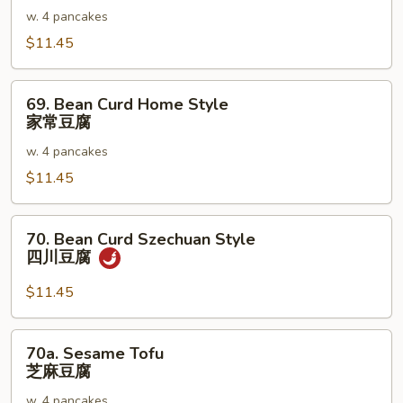
杂
w. 4 pancakes
Broccoli
菜
净
$11.45
芥
兰
69.
69. Bean Curd Home Style
Bean
家常豆腐
Curd
w. 4 pancakes
Home
Style
$11.45
家
常
70.
70. Bean Curd Szechuan Style
豆
Bean
四川豆腐
腐
Curd
Szechuan
$11.45
Style
四
70a.
70a. Sesame Tofu
川
Sesame
芝麻豆腐
豆
Tofu
腐
w. 4 pancakes