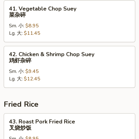
碎
41.
41. Vegetable Chop Suey
Vegetable
菜杂碎
Chop
Sm. 小:
$8.95
Suey
Lg. 大:
$11.45
菜
杂
碎
42.
42. Chicken & Shrimp Chop Suey
Chicken
鸡虾杂碎
&
Sm. 小:
$9.45
Shrimp
Lg. 大:
$12.45
Chop
Suey
鸡
虾
Fried Rice
杂
碎
43.
43. Roast Pork Fried Rice
Roast
叉烧炒饭
Pork
Sm. 小:
$8.95