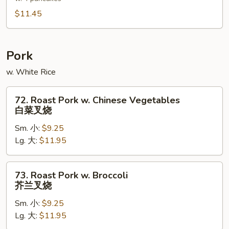
芝
麻
$11.45
豆
腐
Pork
w. White Rice
72.
72. Roast Pork w. Chinese Vegetables
Roast
白菜叉烧
Pork
Sm. 小:
$9.25
w.
Lg. 大:
$11.95
Chinese
Vegetables
白
73.
73. Roast Pork w. Broccoli
菜
Roast
芥兰叉烧
叉
Pork
烧
Sm. 小:
$9.25
w.
Lg. 大:
$11.95
Broccoli