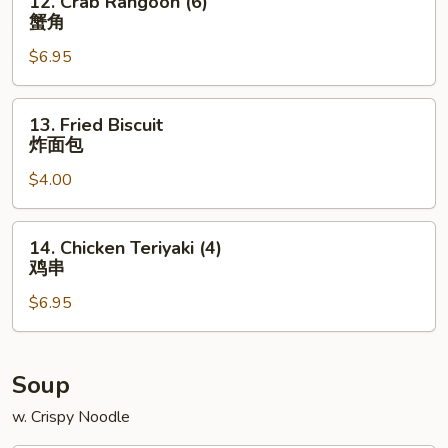
12. Crab Rangoon (6)
宝
Crab
蟹角
盘
Rangoon
$6.95
(6)
蟹
角
13.
13. Fried Biscuit
Fried
炸面包
Biscuit
$4.00
炸
面
包
14.
14. Chicken Teriyaki (4)
Chicken
鸡串
Teriyaki
$6.95
(4)
鸡
串
Soup
w. Crispy Noodle