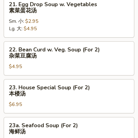
21. Egg Drop Soup w. Vegetables
汤
Egg
素菜蛋花汤
Drop
Sm. 小:
$2.95
Soup
Lg. 大:
$4.95
w.
Vegetables
素
22.
22. Bean Curd w. Veg. Soup (For 2)
菜
Bean
杂菜豆腐汤
蛋
Curd
花
$4.95
w.
汤
Veg.
Soup
23.
23. House Special Soup (For 2)
(For
House
本楼汤
2)
Special
杂
$6.95
Soup
菜
(For
豆
2)
23a.
23a. Seafood Soup (For 2)
腐
本
Seafood
海鲜汤
汤
楼
Soup