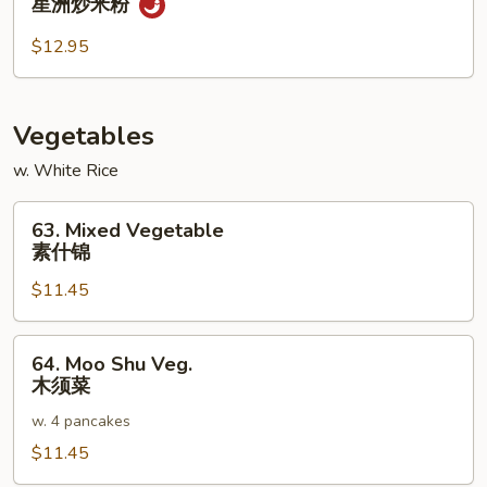
星洲炒米粉
楼
Chow
炒
Mee
$12.95
米
Fun
粉
星
洲
Vegetables
炒
w. White Rice
米
粉
63.
63. Mixed Vegetable
Mixed
素什锦
Vegetable
$11.45
素
什
锦
64.
64. Moo Shu Veg.
Moo
木须菜
Shu
w. 4 pancakes
Veg.
木
$11.45
须