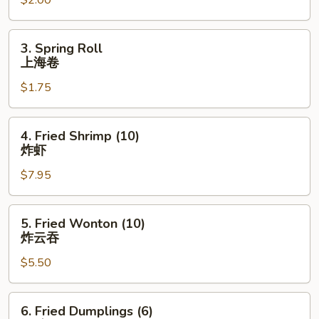
$2.00
(Each)
虾
卷
3.
3. Spring Roll
Spring
上海卷
Roll
$1.75
上
海
卷
4.
4. Fried Shrimp (10)
Fried
炸虾
Shrimp
$7.95
(10)
炸
虾
5.
5. Fried Wonton (10)
Fried
炸云吞
Wonton
$5.50
(10)
炸
云
6.
6. Fried Dumplings (6)
吞
Fried