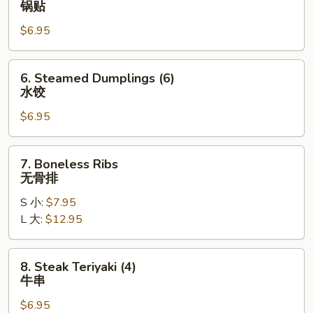
锅贴
Dumplings
$6.95
(6)
锅
贴
6.
6. Steamed Dumplings (6)
Steamed
水饺
Dumplings
$6.95
(6)
水
饺
7.
7. Boneless Ribs
Boneless
无骨排
Ribs
S 小:
$7.95
无
L 大:
$12.95
骨
排
8.
8. Steak Teriyaki (4)
Steak
牛串
Teriyaki
$6.95
(4)