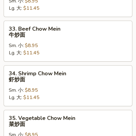
Sm. 小:
$8.95
Chow
Lg. 大:
$11.45
Mein
叉
烧
33.
33. Beef Chow Mein
炒
Beef
牛炒面
面
Chow
Sm. 小:
$8.95
Mein
Lg. 大:
$11.45
牛
炒
面
34.
34. Shrimp Chow Mein
Shrimp
虾炒面
Chow
Sm. 小:
$8.95
Mein
Lg. 大:
$11.45
虾
炒
面
35.
35. Vegetable Chow Mein
Vegetable
菜炒面
Chow
Sm. 小:
$8.95
Mein